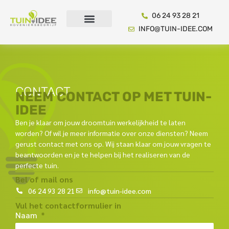
06 24 93 28 21
INFO@TUIN-IDEE.COM
CONTACT
NEEM CONTACT OP MET TUIN-
IDEE
Ben je klaar om jouw droomtuin werkelijkheid te laten
worden? Of wil je meer informatie over onze diensten? Neem
gerust contact met ons op. Wij staan klaar om jouw vragen te
beantwoorden en je te helpen bij het realiseren van de
perfecte tuin.
Bel of mail ons
06 24 93 28 21
info@tuin-idee.com
Vul het contactformulier in
Naam